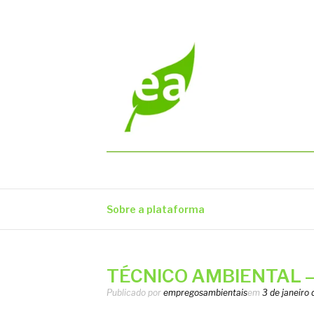
Pular
para
o
conteúdo
EMPREGOS AM
Vagas em todo o Brasil
Sobre a plataforma
TÉCNICO AMBIENTAL –
Publicado por
empregosambientais
em
3 de janeiro