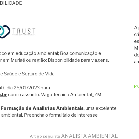
ABILIDADE
A 
cr
es
Ma
oco em educação ambiental; Boa comunicação e
de
ir em Muriaé ou região; Disponibilidade para viagens.
am
e Saúde e Seguro de Vida.
P
 até dia 25/01/2023 para
.br
com o assunto: Vaga Técnico Ambiental_ZM
 Formação de Analistas Ambientais
, uma excelente
 ambiental. Preencha o formulário de interesse
ANALISTA AMBIENTAL
Artigo seguinte