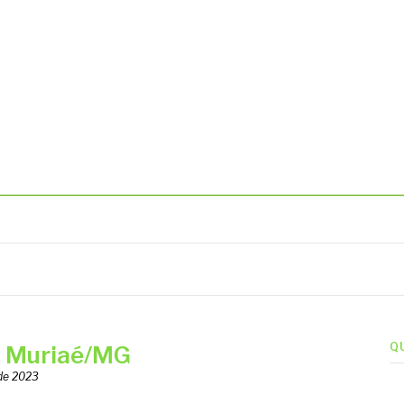
BIENTAIS
Q
 Muriaé/MG
 de 2023