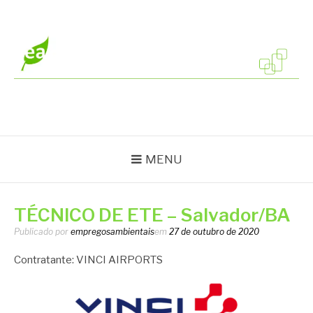
Pular
para
o
conteúdo
EMPREGOS
Vagas em todo o Brasil
AMBIENTAIS
MENU
TÉCNICO DE ETE – Salvador/BA
Publicado por
empregosambientais
em
27 de outubro de 2020
Contratante: VINCI AIRPORTS