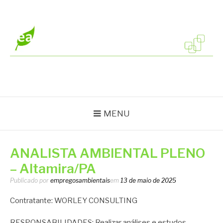
Pular
para
o
conteúdo
EMPREGOS
Vagas em todo o Brasil
AMBIENTAIS
MENU
ANALISTA AMBIENTAL PLENO
– Altamira/PA
Publicado por
empregosambientais
em
13 de maio de 2025
Contratante: WORLEY CONSULTING
RESPONSABILIDADES: Realizar análises e estudos