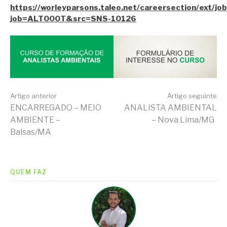
https://worleyparsons.taleo.net/careersection/ext/jobd
job=ALT000T&src=SNS-10126
Continue
Artigo anterior
Artigo seguinte
ENCARREGADO – MEIO
ANALISTA AMBIENTAL
AMBIENTE –
– Nova Lima/MG
lendo
Balsas/MA
QUEM FAZ