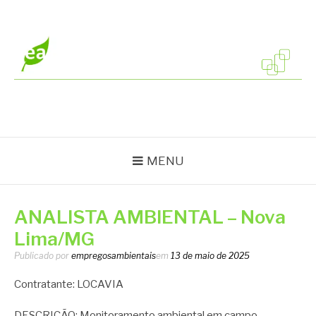
Pular
para
o
conteúdo
EMPREGOS
Vagas em todo o Brasil
AMBIENTAIS
MENU
ANALISTA AMBIENTAL – Nova
Lima/MG
Publicado por
empregosambientais
em
13 de maio de 2025
Contratante: LOCAVIA
DESCRIÇÃO: Monitoramento ambiental em campo,