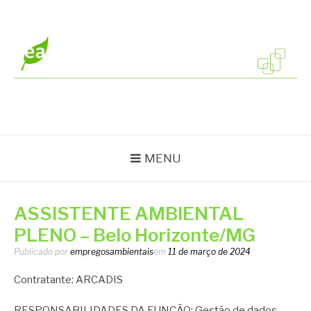
Pular
para
o
conteúdo
EMPREGOS
Vagas em todo o Brasil
AMBIENTAIS
MENU
ASSISTENTE AMBIENTAL
PLENO – Belo Horizonte/MG
Publicado por
empregosambientais
em
11 de março de 2024
Contratante: ARCADIS
RESPONSABILIDADES DA FUNÇÃO: Gestão de dados