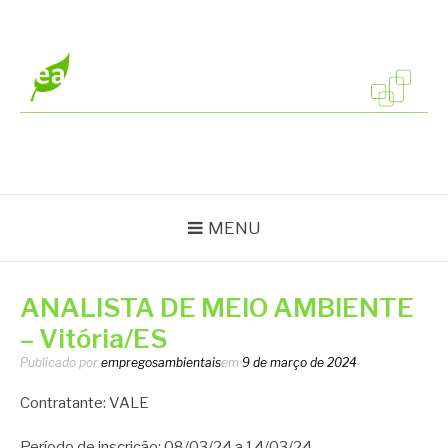
Pular
para
o
conteúdo
EMPREGOS
Vagas em todo o Brasil
AMBIENTAIS
MENU
ANALISTA DE MEIO AMBIENTE
– Vitória/ES
Publicado por
empregosambientais
em
9 de março de 2024
Contratante: VALE
Período de inscrição: 08/03/24 a 14/03/24