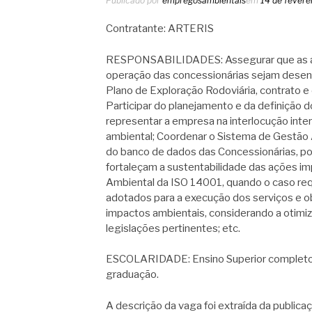
Publicado por
empregosambientais
em
14 de fevere
Contratante: ARTERIS
RESPONSABILIDADES: Assegurar que as ativ
operação das concessionárias sejam desen
Plano de Exploração Rodoviária, contrato e
Participar do planejamento e da definição d
representar a empresa na interlocução inte
ambiental; Coordenar o Sistema de Gestão A
do banco de dados das Concessionárias, po
fortaleçam a sustentabilidade das ações im
Ambiental da ISO 14001, quando o caso re
adotados para a execução dos serviços e ob
impactos ambientais, considerando a otimi
legislações pertinentes; etc.
ESCOLARIDADE: Ensino Superior completo 
graduação.
A descrição da vaga foi extraída da publica