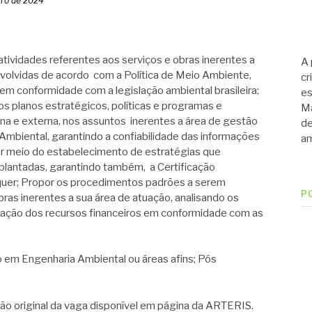
iro de 2024
idades referentes aos serviços e obras inerentes a
A 
volvidas de acordo com a Política de Meio Ambiente,
cr
 em conformidade com a legislação ambiental brasileira;
es
os planos estratégicos, políticas e programas e
Ma
rna e externa, nos assuntos inerentes a área de gestão
de
mbiental, garantindo a confiabilidade das informações
am
r meio do estabelecimento de estratégias que
plantadas, garantindo também, a Certificação
quer; Propor os procedimentos padrões a serem
P
ras inerentes a sua área de atuação, analisando os
zação dos recursos financeiros em conformidade com as
em Engenharia Ambiental ou áreas afins; Pós
ção original da vaga disponível em página da ARTERIS.