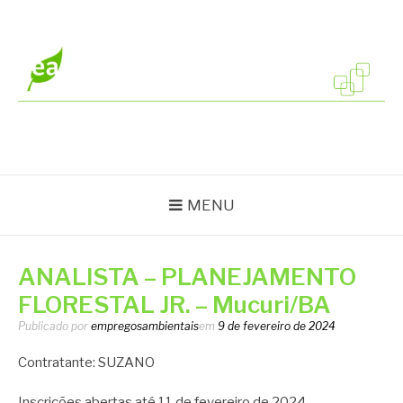
Pular
para
o
conteúdo
EMPREGOS
Vagas em todo o Brasil
AMBIENTAIS
MENU
ANALISTA – PLANEJAMENTO
FLORESTAL JR. – Mucuri/BA
Publicado por
empregosambientais
em
9 de fevereiro de 2024
Contratante: SUZANO
Inscrições abertas até 11 de fevereiro de 2024.