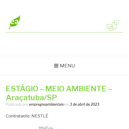
Pular
para
o
conteúdo
EMPREGOS
Vagas em todo o Brasil
AMBIENTAIS
MENU
ESTÁGIO – MEIO AMBIENTE –
Araçatuba/SP
Publicado por
empregosambientais
em
3 de abril de 2023
Contratante: NESTLÉ