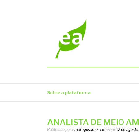
Pular
para
o
conteúdo
EMPREGOS AM
Vagas em todo o Brasil
Sobre a plataforma
ANALISTA DE MEIO AMB
Publicado por
empregosambientais
em
12 de agosto