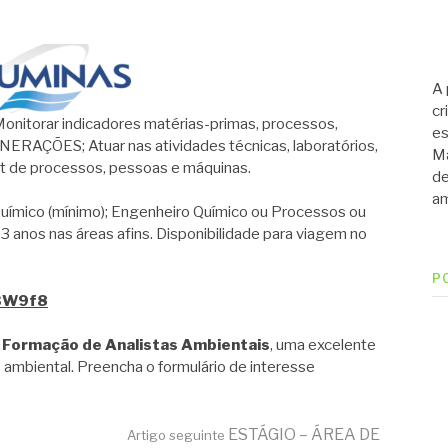
A 
cr
orar indicadores matérias-primas, processos,
es
AÇÕES; Atuar nas atividades técnicas, laboratórios,
Ma
ist de processos, pessoas e máquinas.
de
am
mico (mínimo); Engenheiro Químico ou Processos ou
3 anos nas áreas afins. Disponibilidade para viagem no
P
C3W9f8
 Formação de Analistas Ambientais
, uma excelente
 ambiental. Preencha o formulário de interesse
ESTÁGIO – ÁREA DE
Artigo seguinte