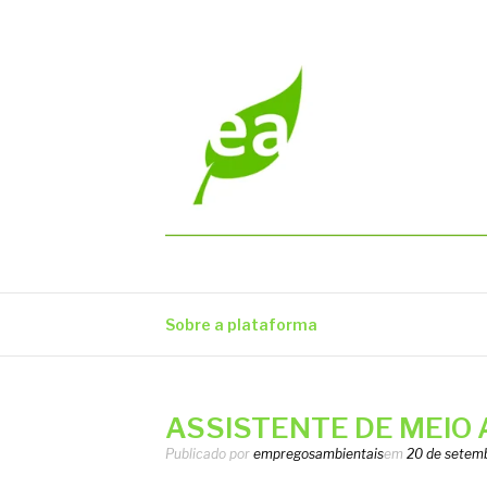
Pular
para
o
conteúdo
EMPREGOS AM
Vagas em todo o Brasil
Sobre a plataforma
ASSISTENTE DE MEIO A
Publicado por
empregosambientais
em
20 de setem