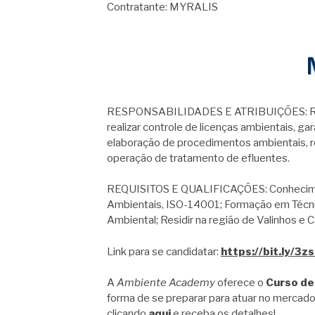
Contratante: MYRALIS
RESPONSABILIDADES E ATRIBUIÇÕES: Real
realizar controle de licenças ambientais, ga
elaboração de procedimentos ambientais, r
operação de tratamento de efluentes.
REQUISITOS E QUALIFICAÇÕES: Conhecimen
Ambientais, ISO-14001; Formação em Técni
Ambiental; Residir na região de Valinhos e 
Link para se candidatar:
https://bit.ly/3
A
Ambiente Academy
oferece o
Curso de
forma de se preparar para atuar no mercado
clicando
aqui
e receba os detalhes!