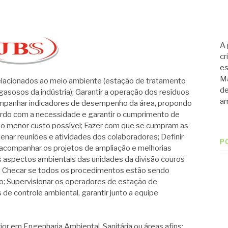
A 
cr
es
Ma
lacionados ao meio ambiente (estação de tratamento
de
gasosos da indústria); Garantir a operação dos resíduos
am
companhar indicadores de desempenho da área, propondo
cordo com a necessidade e garantir o cumprimento de
 o menor custo possível; Fazer com que se cumpram as
enar reuniões e atividades dos colaboradores; Definir
P
acompanhar os projetos de ampliação e melhorias
s aspectos ambientais das unidades da divisão couros
 Checar se todos os procedimentos estão sendo
o; Supervisionar os operadores de estação de
de controle ambiental, garantir junto a equipe
r em Engenharia Ambiental, Sanitária ou áreas afins;