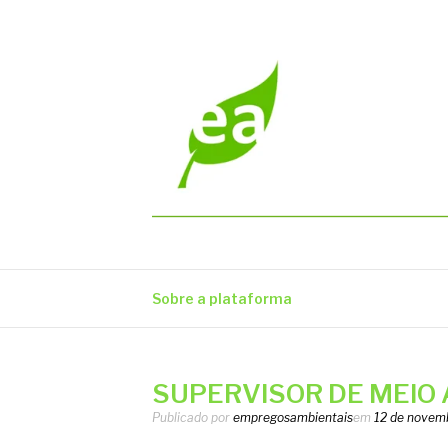
Pular
para
o
conteúdo
EMPREGOS AM
Vagas em todo o Brasil
Sobre a plataforma
SUPERVISOR DE MEIO 
Publicado por
empregosambientais
em
12 de novem