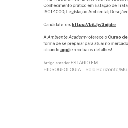
Conhecimento prático em Estação de Trata
ISO14000; Legislação Ambiental; Desejáv
Candidate-se:
https://bit.ly/3njidrr
A
Ambiente Academy
oferece o
Curso de
forma de se preparar para atuar no mercado
clicando
aqui
e receba os detalhes!
Continue
ESTÁGIO EM
Artigo anterior
HIDROGEOLOGIA – Belo Horizonte/MG
lendo