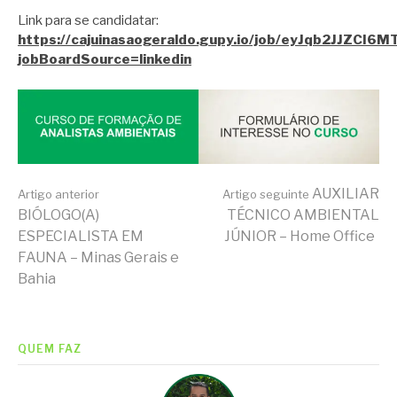
Link para se candidatar:
https://cajuinasaogeraldo.gupy.io/job/eyJqb2JJZCI
jobBoardSource=linkedin
Continue
AUXILIAR
Artigo anterior
Artigo seguinte
BIÓLOGO(A)
TÉCNICO AMBIENTAL
ESPECIALISTA EM
JÚNIOR – Home Office
lendo
FAUNA – Minas Gerais e
Bahia
QUEM FAZ