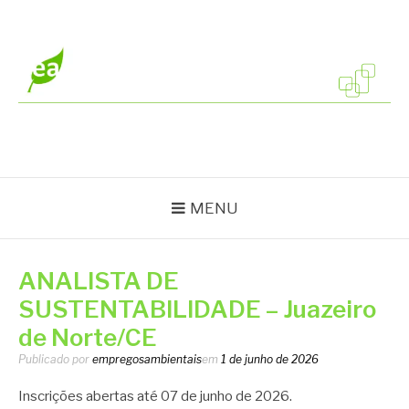
Pular
para
o
conteúdo
EMPREGOS
Vagas em todo o Brasil
AMBIENTAIS
MENU
ANALISTA DE
SUSTENTABILIDADE – Juazeiro
de Norte/CE
Publicado por
empregosambientais
em
1 de junho de 2026
Inscrições abertas até 07 de junho de 2026.