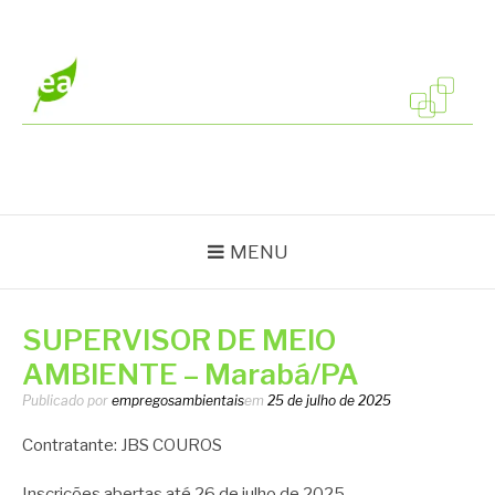
Pular
para
o
conteúdo
EMPREGOS
Vagas em todo o Brasil
AMBIENTAIS
MENU
SUPERVISOR DE MEIO
AMBIENTE – Marabá/PA
Publicado por
empregosambientais
em
25 de julho de 2025
Contratante: JBS COUROS
Inscrições abertas até 26 de julho de 2025.