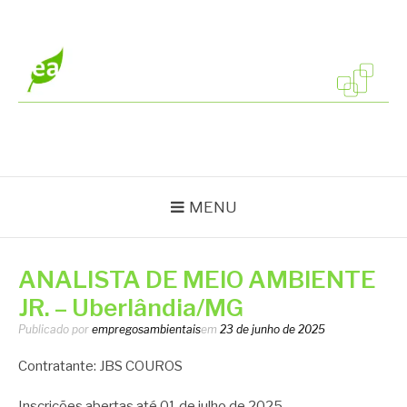
Pular
para
o
conteúdo
EMPREGOS
Vagas em todo o Brasil
AMBIENTAIS
MENU
ANALISTA DE MEIO AMBIENTE
JR. – Uberlândia/MG
Publicado por
empregosambientais
em
23 de junho de 2025
Contratante: JBS COUROS
Inscrições abertas até 01 de julho de 2025.