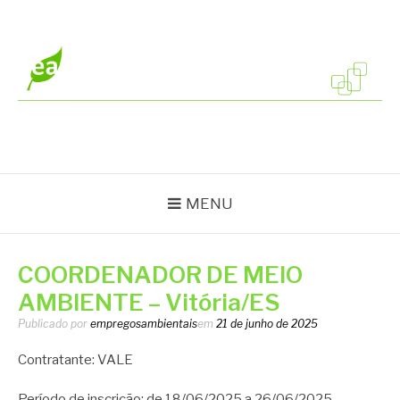
Pular
para
o
conteúdo
EMPREGOS
Vagas em todo o Brasil
AMBIENTAIS
MENU
COORDENADOR DE MEIO
AMBIENTE – Vitória/ES
Publicado por
empregosambientais
em
21 de junho de 2025
Contratante: VALE
Período de inscrição: de 18/06/2025 a 26/06/2025