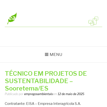
Pular
para
o
conteúdo
EMPREGOS
Vagas em todo o Brasil
AMBIENTAIS
MENU
TÉCNICO EM PROJETOS DE
SUSTENTABILIDADE –
Sooretema/ES
Publicado por
empregosambientais
em
12 de maio de 2025
Contratante: EISA – Empresa Interagrícola S.A.