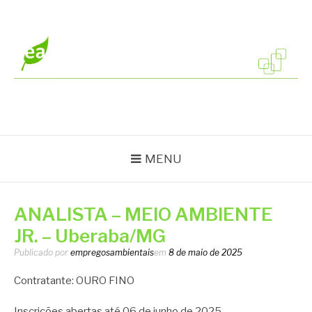
Pular
para
o
conteúdo
EMPREGOS
Vagas em todo o Brasil
AMBIENTAIS
MENU
ANALISTA – MEIO AMBIENTE
JR. – Uberaba/MG
Publicado por
empregosambientais
em
8 de maio de 2025
Contratante: OURO FINO
Inscrições abertas até 06 de junho de 2025.