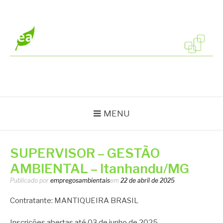
Pular
para
o
conteúdo
EMPREGOS
Vagas em todo o Brasil
AMBIENTAIS
MENU
SUPERVISOR – GESTÃO
AMBIENTAL – Itanhandu/MG
Publicado por
empregosambientais
em
22 de abril de 2025
Contratante: MANTIQUEIRA BRASIL
Inscrições abertas até 03 de junho de 2025.