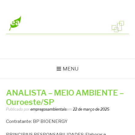
Pular
para
o
conteúdo
EMPREGOS
Vagas em todo o Brasil
AMBIENTAIS
MENU
ANALISTA – MEIO AMBIENTE –
Ouroeste/SP
Publicado por
empregosambientais
em
22 de março de 2025
Contratante: BP BIOENERGY
PRINCIPAIS RESPONSABILIDADES: Elaborar e