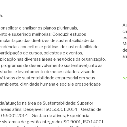
5.
A 
idar e analisar os planos plurianuais,
cr
to e sugerindo melhorias; Conduzir estudos
es
implantação das diretrizes de sustentabilidade da
Ma
ndências, conceitos e práticas de sustentabilidade
de
participação de cursos, palestras e eventos,
am
aplicação nas diversas áreas e negócios da organização,
r programas de desenvolvimento sustentável junto as
 estudos e levantamento de necessidades, visando
 métodos de sustentabilidade empresarial em seus
P
ambiente, dignidade humana e social e prosperidade
atuação na área de Sustentabilidade; Superior
áreas afins; Desejável: ISO 55001:2014 – Gestão de
ISO 55001:2014 – Gestão de ativos; Experiência
sistemas de gestão integrada (ISO 9001, ISO 14001,