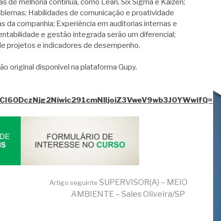
de melhoria contínua, como Lean, Six Sigma e Kaizen;
roblemas; Habilidades de comunicação e proatividade
eas da companhia; Experiência em auditorias internas e
entabilidade e gestão integrada serão um diferencial;
e projetos e indicadores de desempenho.
ão original disponível na plataforma Gupy.
JJZCI6ODczNjg2Niwic291cmNlIjoiZ3VweV9wb3J0YWwifQ==
SUPERVISOR(A) – MEIO
Artigo seguinte
AMBIENTE – Sales Oliveira/SP