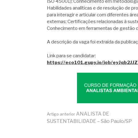
ISO 45001); Conhecimento em metodologias 
Habilidades analíticas e de resolução de p
para interagir e articular com diferentes ár
externas; Certificações relacionadas à sust
Conhecimento em ferramentas de gestão d
A descrição da vaga foi extraída da publicaç
Link para se candidatar:
https://eco101.gupy.io/job/eyJqb2
Continue
ANALISTA DE
Artigo anterior
SUSTENTABILIDADE – São Paulo/SP