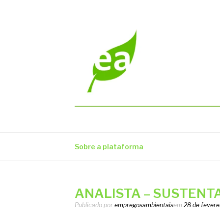
Pular
para
o
conteúdo
EMPREGOS AM
Vagas em todo o Brasil
Sobre a plataforma
ANALISTA – SUSTENTA
Publicado por
empregosambientais
em
28 de fevere