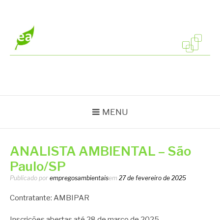
Pular
para
o
conteúdo
EMPREGOS
Vagas em todo o Brasil
AMBIENTAIS
MENU
ANALISTA AMBIENTAL – São
Paulo/SP
Publicado por
empregosambientais
em
27 de fevereiro de 2025
Contratante: AMBIPAR
Inscrições abertas até 28 de março de 2025.