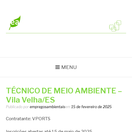
Pular
para
o
conteúdo
EMPREGOS
Vagas em todo o Brasil
AMBIENTAIS
MENU
TÉCNICO DE MEIO AMBIENTE –
Vila Velha/ES
Publicado por
empregosambientais
em
15 de fevereiro de 2025
Contratante: VPORTS
Inscrições abertas até 15 de maio de 2025.