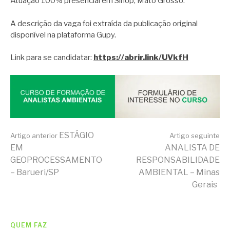
Atuação 100% presencial em Sinop, Mato Grosso.
A descrição da vaga foi extraída da publicação original
disponível na plataforma Gupy.
Link para se candidatar:
https://abrir.link/UVkfH
Continue
ESTÁGIO
Artigo anterior
Artigo seguinte
EM
ANALISTA DE
GEOPROCESSAMENTO
RESPONSABILIDADE
lendo
– Barueri/SP
AMBIENTAL – Minas
Gerais
QUEM FAZ