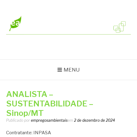
Pular
para
o
conteúdo
EMPREGOS
Vagas em todo o Brasil
AMBIENTAIS
MENU
ANALISTA –
SUSTENTABILIDADE –
Sinop/MT
Publicado por
empregosambientais
em
2 de dezembro de 2024
Contratante: INPASA