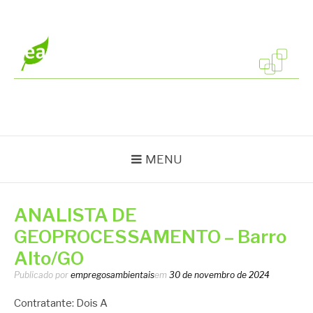
Pular
para
o
conteúdo
EMPREGOS
Vagas em todo o Brasil
AMBIENTAIS
MENU
ANALISTA DE
GEOPROCESSAMENTO – Barro
Alto/GO
Publicado por
empregosambientais
em
30 de novembro de 2024
Contratante: Dois A