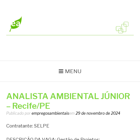
Pular
para
o
conteúdo
EMPREGOS
Vagas em todo o Brasil
AMBIENTAIS
MENU
ANALISTA AMBIENTAL JÚNIOR
– Recife/PE
Publicado por
empregosambientais
em
29 de novembro de 2024
Contratante: SELPE
DESCRIÇÃO DA VAGA: Gestão de Projetos;