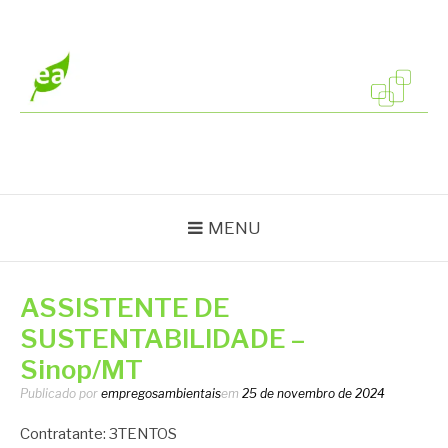
Pular
para
o
conteúdo
EMPREGOS
Vagas em todo o Brasil
AMBIENTAIS
MENU
ASSISTENTE DE
SUSTENTABILIDADE –
Sinop/MT
Publicado por
empregosambientais
em
25 de novembro de 2024
Contratante: 3TENTOS