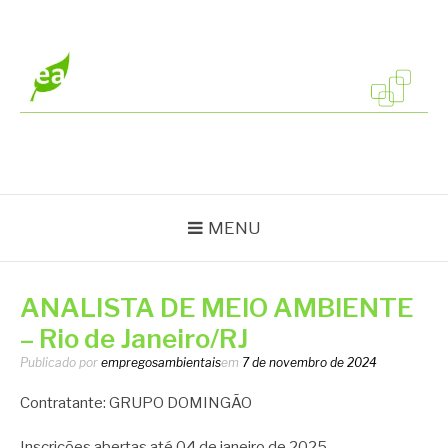
Pular
para
o
conteúdo
EMPREGOS
Vagas em todo o Brasil
AMBIENTAIS
MENU
ANALISTA DE MEIO AMBIENTE
– Rio de Janeiro/RJ
Publicado por
empregosambientais
em
7 de novembro de 2024
Contratante: GRUPO DOMINGÃO
Inscrições abertas até 04 de janeiro de 2025.