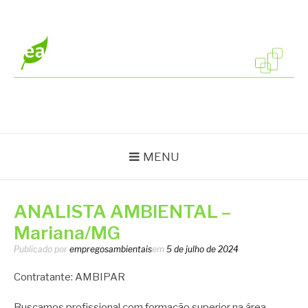
Pular
para
o
conteúdo
EMPREGOS
Vagas em todo o Brasil
AMBIENTAIS
MENU
ANALISTA AMBIENTAL –
Mariana/MG
Publicado por
empregosambientais
em
5 de julho de 2024
Contratante: AMBIPAR
Buscamos profissional com formação superior na área