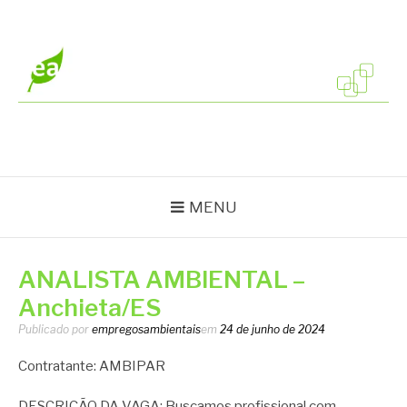
Pular
para
o
conteúdo
EMPREGOS
Vagas em todo o Brasil
AMBIENTAIS
MENU
ANALISTA AMBIENTAL –
Anchieta/ES
Publicado por
empregosambientais
em
24 de junho de 2024
Contratante: AMBIPAR
DESCRIÇÃO DA VAGA: Buscamos profissional com