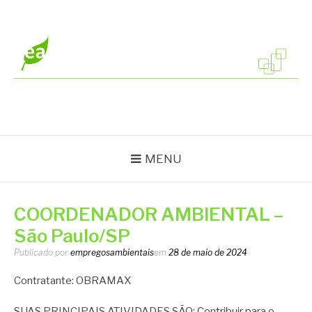
Pular
para
o
conteúdo
EMPREGOS
Vagas em todo o Brasil
AMBIENTAIS
MENU
COORDENADOR AMBIENTAL –
São Paulo/SP
Publicado por
empregosambientais
em
28 de maio de 2024
Contratante: OBRAMAX
SUAS PRINCIPAIS ATIVIDADES SÃO: Contribuir para o