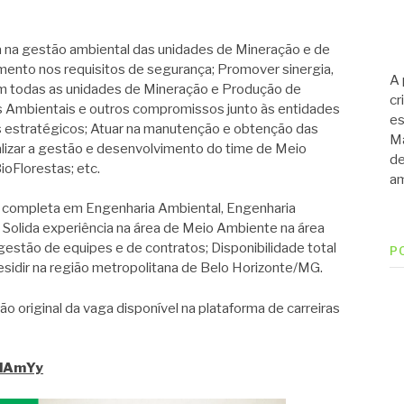
cia na gestão ambiental das unidades de Mineração e de
ento nos requisitos de segurança; Promover sinergia,
A 
em todas as unidades de Mineração e Produção de
cr
s Ambientais e outros compromissos junto às entidades
es
 estratégicos; Atuar na manutenção e obtenção das
Ma
alizar a gestão e desenvolvimento do time de Meio
de
oFlorestas; etc.
am
completa em Engenharia Ambiental, Engenharia
s; Solida experiência na área de Meio Ambiente na área
estão de equipes e de contratos; Disponibilidade total
P
residir na região metropolitana de Belo Horizonte/MG.
ão original da vaga disponível na plataforma de carreiras
k/lAmYy