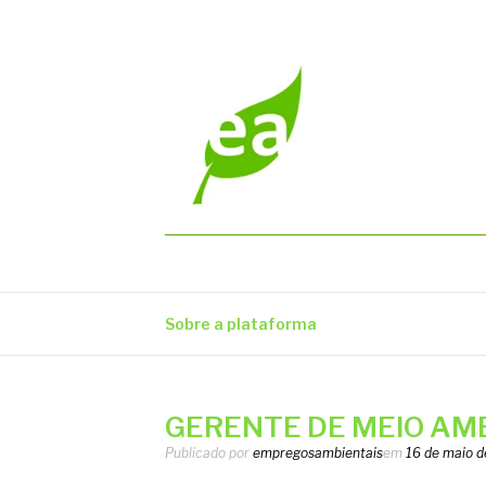
Pular
para
o
conteúdo
EMPREGOS AM
Vagas em todo o Brasil
Sobre a plataforma
GERENTE DE MEIO AMBI
Publicado por
empregosambientais
em
16 de maio 