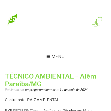
Pular
para
o
conteúdo
EMPREGOS
Vagas em todo o Brasil
AMBIENTAIS
MENU
TÉCNICO AMBIENTAL – Além
Paraíba/MG
Publicado por
empregosambientais
em
14 de maio de 2024
Contratante: RAIZ AMBIENTAL
EXPERTISES: Técnico Agrícola ou Técnico em Meio