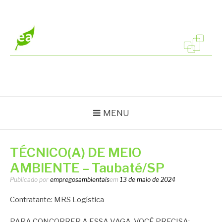
Pular
para
o
conteúdo
EMPREGOS
Vagas em todo o Brasil
AMBIENTAIS
MENU
TÉCNICO(A) DE MEIO
AMBIENTE – Taubaté/SP
Publicado por
empregosambientais
em
13 de maio de 2024
Contratante: MRS Logística
PARA CONCORRER A ESSA VAGA, VOCÊ PRECISA: