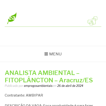
Pular
para
o
conteúdo
EMPREGOS
Vagas em todo o Brasil
AMBIENTAIS
MENU
ANALISTA AMBIENTAL –
FITOPLÂNCTON – Aracruz/ES
Publicado por
empregosambientais
em
26 de abril de 2024
Contratante: AMBIPAR
DESCRIÇÃO DA VAGA: Essa oportunidade é para fazer