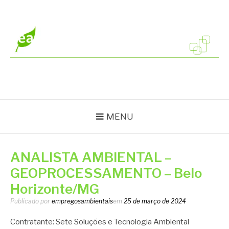
Pular
para
o
conteúdo
EMPREGOS
Vagas em todo o Brasil
AMBIENTAIS
MENU
ANALISTA AMBIENTAL –
GEOPROCESSAMENTO – Belo
Horizonte/MG
Publicado por
empregosambientais
em
25 de março de 2024
Contratante: Sete Soluções e Tecnologia Ambiental