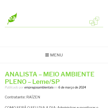
Pular
para
o
conteúdo
EMPREGOS
Vagas em todo o Brasil
AMBIENTAIS
MENU
ANALISTA – MEIO AMBIENTE
PLENO – Leme/SP
Publicado por
empregosambientais
em
6 de março de 2024
Contratante: RAÍZEN
COMO SERÁ O SEU DIA A DIA: Administrar e monitorar o