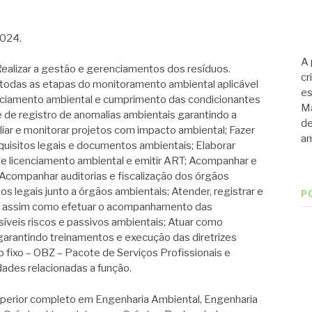
2024.
A 
zar a gestão e gerenciamentos dos resíduos.
cr
 todas as etapas do monitoramento ambiental aplicável
es
cenciamento ambiental e cumprimento das condicionantes
Ma
e de registro de anomalias ambientais garantindo a
de
ar e monitorar projetos com impacto ambiental; Fazer
am
uisitos legais e documentos ambientais; Elaborar
licenciamento ambiental e emitir ART; Acompanhar e
Acompanhar auditorias e fiscalização dos órgãos
s legais junto a órgãos ambientais; Atender, registrar e
P
das assim como efetuar o acompanhamento das
síveis riscos e passivos ambientais; Atuar como
garantindo treinamentos e execução das diretrizes
to fixo – OBZ – Pacote de Serviços Profissionais e
idades relacionadas a função.
rior completo em Engenharia Ambiental, Engenharia