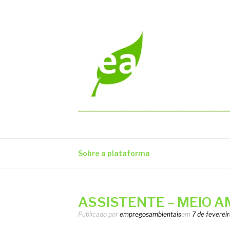
Pular
para
o
conteúdo
EMPREGOS AM
Vagas em todo o Brasil
Sobre a plataforma
ASSISTENTE – MEIO AM
Publicado por
empregosambientais
em
7 de feverei