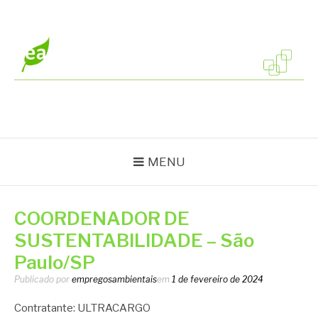
Pular
para
o
conteúdo
EMPREGOS
Vagas em todo o Brasil
AMBIENTAIS
MENU
COORDENADOR DE
SUSTENTABILIDADE – São
Paulo/SP
Publicado por
empregosambientais
em
1 de fevereiro de 2024
Contratante: ULTRACARGO