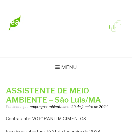
Pular
para
o
conteúdo
EMPREGOS
Vagas em todo o Brasil
AMBIENTAIS
MENU
ASSISTENTE DE MEIO
AMBIENTE – São Luís/MA
Publicado por
empregosambientais
em
29 de janeiro de 2024
Contratante: VOTORANTIM CIMENTOS
Inscrições abertas até 21 de fevereiro de 2024.