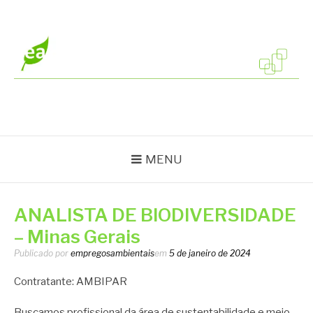
Pular
para
o
conteúdo
EMPREGOS
Vagas em todo o Brasil
AMBIENTAIS
MENU
ANALISTA DE BIODIVERSIDADE
– Minas Gerais
Publicado por
empregosambientais
em
5 de janeiro de 2024
Contratante: AMBIPAR
Buscamos profissional da área de sustentabilidade e meio