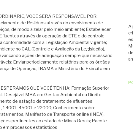
RDINÁRIO, VOCÊ SERÁ RESPONSÁVEL POR:
ciamento de Resíduos através do envolvimento de
A 
viços, de modo a zelar pelo meio ambiente; Estabelecer
cr
fluentes através da operação da ETE e do controle
es
a conformidade com a Legislação Ambiental vigente;
Ma
biente no CAL (Controle e Avaliação da Legislação),
de
 alavancando ações de adequação sempre que necessário
am
cáveis; Enviar periodicamente relatórios para os órgãos
icença de Operação, IBAMA e Ministério do Exército em
P
ESPERAMOS QUE VOCÊ TENHA: Formação Superior
l. Desejável MBA em Gestão Ambiental ou Direito
mento de estação de tratamento de efluentes
1, 14001, 45001 e 22000; Conhecimento sobre
tratamentos, Manifesto de Transporte on line (INEA),
lações pertinentes ao estado de Minas Gerais; Pacote
o em processos estatísticos