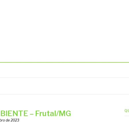
BIENTAIS
Q
IENTE – Frutal/MG
bro de 2023