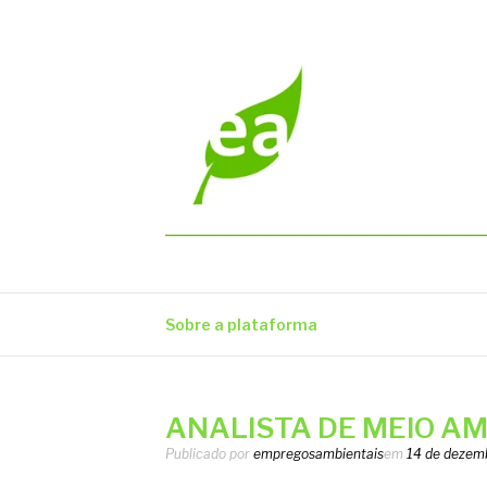
Pular
para
o
conteúdo
EMPREGOS AM
Vagas em todo o Brasil
Sobre a plataforma
ANALISTA DE MEIO AMB
Publicado por
empregosambientais
em
14 de dezem