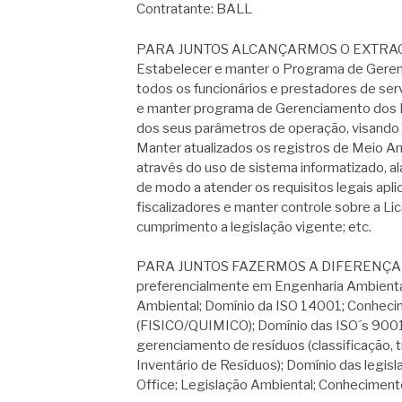
Contratante: BALL
PARA JUNTOS ALCANÇARMOS O EXTRAO
Estabelecer e manter o Programa de Geren
todos os funcionários e prestadores de ser
e manter programa de Gerenciamento dos E
dos seus parâmetros de operação, visando 
Manter atualizados os registros de Meio Am
através do uso de sistema informatizado,
de modo a atender os requisitos legais apli
fiscalizadores e manter controle sobre a L
cumprimento a legislação vigente; etc.
PARA JUNTOS FAZERMOS A DIFERENÇA 
preferencialmente em Engenharia Ambienta
Ambiental; Domínio da ISO 14001; Conheci
(FISICO/QUIMICO); Domínio das ISO´s 900
gerenciamento de resíduos (classificação, 
Inventário de Resíduos); Domínio das legis
Office; Legislação Ambiental; Conheciment