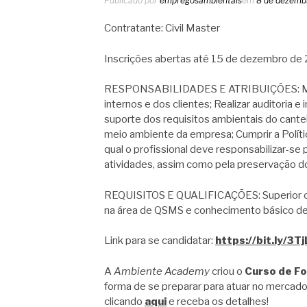
Publicado por
empregosambientais
em
8 de dezemb
Contratante: Civil Master
Inscrições abertas até 15 de dezembro de 
RESPONSABILIDADES E ATRIBUIÇÕES: Moni
internos e dos clientes; Realizar auditoria
suporte dos requisitos ambientais do cantei
meio ambiente da empresa; Cumprir a Polít
qual o profissional deve responsabilizar-s
atividades, assim como pela preservação d
REQUISITOS E QUALIFICAÇÕES: Superior c
na área de QSMS e conhecimento básico de 
Link para se candidatar:
https://bit.ly/3T
A
Ambiente Academy
criou o
Curso de F
forma de se preparar para atuar no mercado
clicando
aqui
e receba os detalhes!