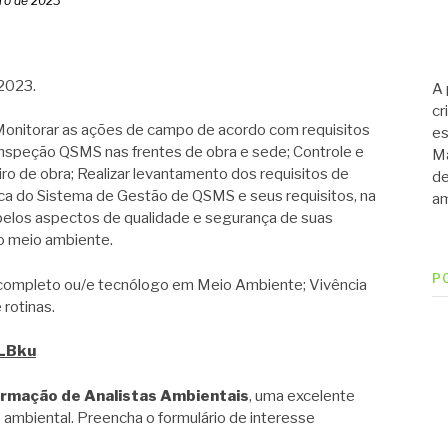
ro de 2023
2023.
A 
cr
torar as ações de campo de acordo com requisitos
es
 e inspeção QSMS nas frentes de obra e sede; Controle e
Ma
ro de obra; Realizar levantamento dos requisitos de
de
ica do Sistema de Gestão de QSMS e seus requisitos, na
am
e pelos aspectos de qualidade e segurança de suas
o meio ambiente.
P
ompleto ou/e tecnólogo em Meio Ambiente; Vivência
rotinas.
jLBku
ormação de Analistas Ambientais
, uma excelente
 ambiental. Preencha o formulário de interesse