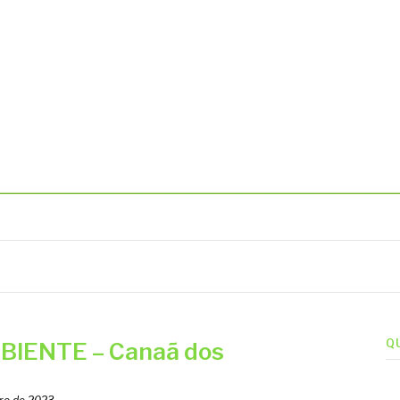
BIENTAIS
Q
IENTE – Canaã dos