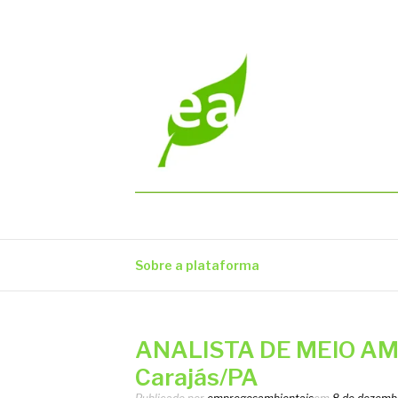
Pular
para
o
conteúdo
EMPREGOS AM
Vagas em todo o Brasil
Sobre a plataforma
ANALISTA DE MEIO AMB
Carajás/PA