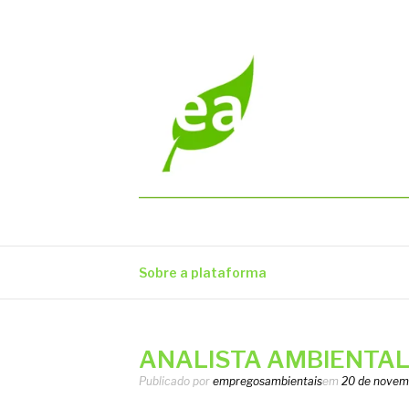
Pular
para
o
conteúdo
EMPREGOS AM
Vagas em todo o Brasil
Sobre a plataforma
ANALISTA AMBIENTAL 
Publicado por
empregosambientais
em
20 de novem