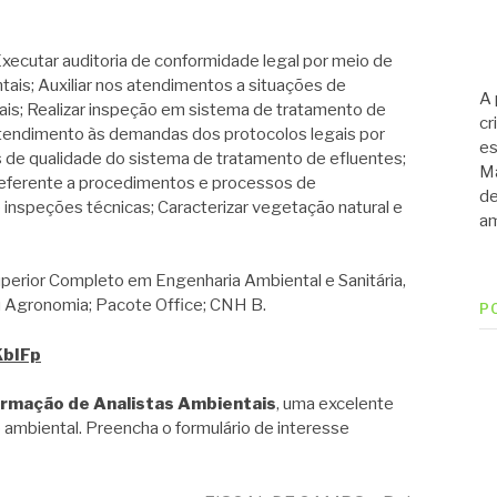
tar auditoria de conformidade legal por meio de
tais; Auxiliar nos atendimentos a situações de
A 
is; Realizar inspeção em sistema de tratamento de
cr
e atendimento às demandas dos protocolos legais por
es
s de qualidade do sistema de tratamento de efluentes;
Ma
 referente a procedimentos e processos de
de
e inspeções técnicas; Caracterizar vegetação natural e
am
rior Completo em Engenharia Ambiental e Sanitária,
ou Agronomia; Pacote Office; CNH B.
P
KbIFp
ormação de Analistas Ambientais
, uma excelente
 ambiental. Preencha o formulário de interesse