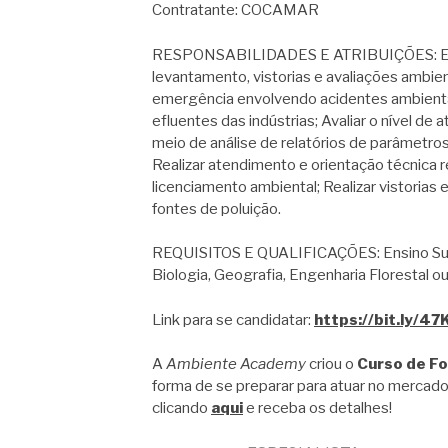
Contratante: COCAMAR
RESPONSABILIDADES E ATRIBUIÇÕES: Execu
levantamento, vistorias e avaliações ambien
emergência envolvendo acidentes ambienta
efluentes das indústrias; Avaliar o nível d
meio de análise de relatórios de parâmetro
Realizar atendimento e orientação técnica
licenciamento ambiental; Realizar vistorias 
fontes de poluição.
REQUISITOS E QUALIFICAÇÕES: Ensino Supe
Biologia, Geografia, Engenharia Florestal 
Link para se candidatar:
https://bit.ly/47
A
Ambiente Academy
criou o
Curso de F
forma de se preparar para atuar no mercado
clicando
aqui
e receba os detalhes!