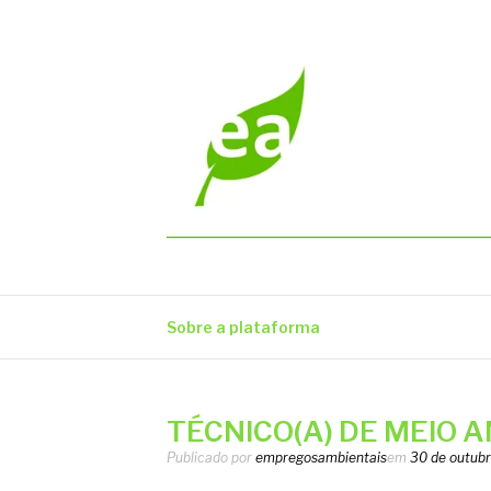
Pular
para
o
conteúdo
EMPREGOS AM
Vagas em todo o Brasil
Sobre a plataforma
TÉCNICO(A) DE MEIO A
Publicado por
empregosambientais
em
30 de outub