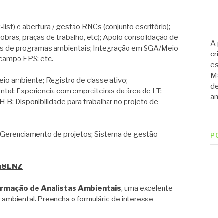
st) e abertura / gestão RNCs (conjunto escritório);
ras, praças de trabalho, etc); Apoio consolidação de
A 
ios de programas ambientais; Integração em SGA/Meio
cr
campo EPS; etc.
es
Ma
o ambiente; Registro de classe ativo;
de
l; Experiencia com empreiteiras da área de LT;
am
B; Disponibilidade para trabalhar no projeto de
renciamento de projetos; Sistema de gestão
P
9h8LNZ
ormação de Analistas Ambientais
, uma excelente
 ambiental. Preencha o formulário de interesse