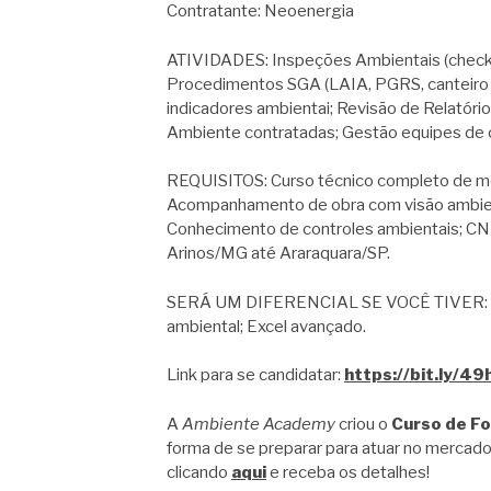
Contratante: Neoenergia
ATIVIDADES: Inspeções Ambientais (check-li
Procedimentos SGA (LAIA, PGRS, canteiro ob
indicadores ambientai; Revisão de Relatór
Ambiente contratadas; Gestão equipes de 
REQUISITOS: Curso técnico completo de mei
Acompanhamento de obra com visão ambienta
Conhecimento de controles ambientais; CNH 
Arinos/MG até Araraquara/SP.
SERÁ UM DIFERENCIAL SE VOCÊ TIVER: Ge
ambiental; Excel avançado.
Link para se candidatar:
https://bit.ly/4
A
Ambiente Academy
criou o
Curso de F
forma de se preparar para atuar no mercado
clicando
aqui
e receba os detalhes!