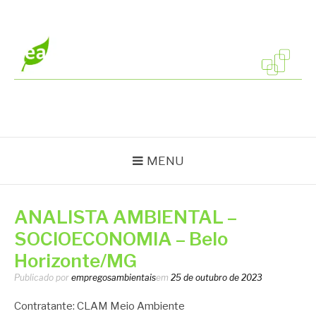
Pular
para
o
conteúdo
EMPREGOS
Vagas em todo o Brasil
AMBIENTAIS
MENU
ANALISTA AMBIENTAL –
SOCIOECONOMIA – Belo
Horizonte/MG
Publicado por
empregosambientais
em
25 de outubro de 2023
Contratante: CLAM Meio Ambiente