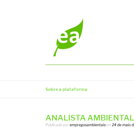
Pular
para
o
conteúdo
EMPREGOS AM
Vagas em todo o Brasil
Sobre a plataforma
ANALISTA AMBIENTAL – 
Publicado por
empregosambientais
em
24 de maio 