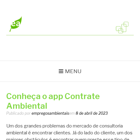
Pular
para
o
conteúdo
EMPREGOS
Vagas em todo o Brasil
AMBIENTAIS
MENU
Conheça o app Contrate
Ambiental
Publicado por
empregosambientais
em
8 de abril de 2023
Um dos grandes problemas do mercado de consultoria
ambiental é encontrar clientes. Já do lado do cliente, um dos
maiores obstáculos é encontrar quem preste esse tipo de