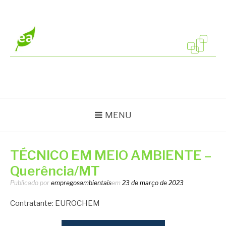
Pular
para
o
conteúdo
EMPREGOS
Vagas em todo o Brasil
AMBIENTAIS
MENU
TÉCNICO EM MEIO AMBIENTE –
Querência/MT
Publicado por
empregosambientais
em
23 de março de 2023
Contratante: EUROCHEM