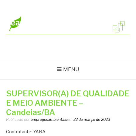
Pular
para
o
conteúdo
EMPREGOS
Vagas em todo o Brasil
AMBIENTAIS
MENU
SUPERVISOR(A) DE QUALIDADE
E MEIO AMBIENTE –
Candeias/BA
Publicado por
empregosambientais
em
22 de março de 2023
Contratante: YARA